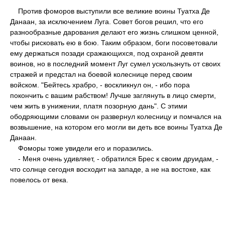
Против фоморов выступили все великие воины Туатха Де
Данаан, за исключением Луга. Совет богов решил, что его
разнообразные дарования делают его жизнь слишком ценной,
чтобы рисковать ею в бою. Таким образом, боги посоветовали
ему держаться позади сражающихся, под охраной девяти
воинов, но в последний момент Луг сумел ускользнуть от своих
стражей и предстал на боевой колеснице перед своим
войском. "Бейтесь храбро, - воскликнул он, - ибо пора
покончить с вашим рабством! Лучше заглянуть в лицо смерти,
чем жить в унижении, платя позорную дань". С этими
ободряющими словами он развернул колесницу и помчался на
возвышение, на котором его могли ви деть все воины Туатха Де
Данаан.
Фоморы тоже увидели его и поразились.
- Меня очень удивляет, - обратился Брес к своим друидам, -
что солнце сегодня восходит на западе, a не на востоке, как
повелось от века.