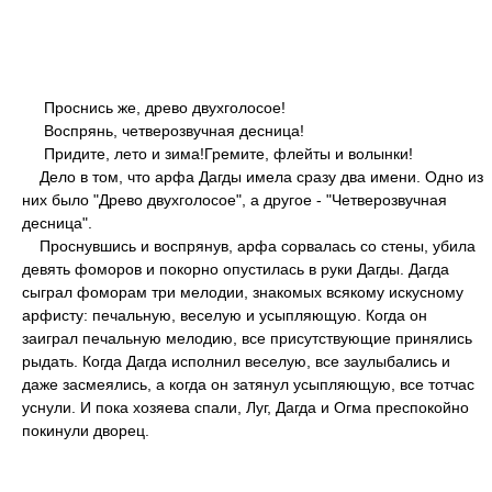
Проснись же, древо двухголосое!
Воспрянь, четверозвучная десница!
Придите, лето и зима!Гремите, флейты и волынки!
Дело в том, что арфа Дагды имела сразу два имени. Одно из
них было "Древо двухголосое", а другое - "Четверозвучная
десница".
Проснувшись и воспрянув, арфа сорвалась со стены, убила
девять фоморов и покорно опустилась в руки Дагды. Дагда
сыграл фоморам три мелодии, знакомых всякому искусному
арфисту: печальную, веселую и усыпляющую. Когда он
заиграл печальную мелодию, все присутствующие принялись
рыдать. Когда Дагда исполнил веселую, все заулыбались и
даже засмеялись, а когда он затянул усыпляющую, все тотчас
уснули. И пока хозяева спали, Луг, Дагда и Огма преспокойно
покинули дворец.