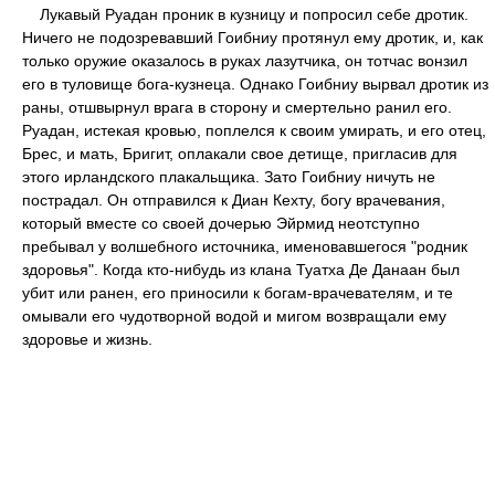
Лукавый Руадан проник в кузницу и попросил себе дротик.
Ничего не подозревавший Гоибниу протянул ему дротик, и, как
только оружие оказалось в руках лазутчика, он тотчас вонзил
его в туловище бога-кузнеца. Однако Гоибниу вырвал дротик из
раны, отшвырнул врага в сторону и смертельно ранил его.
Руадан, истекая кровью, поплелся к своим умирать, и его отец,
Брес, и мать, Бригит, оплакали свое детище, пригласив для
этого ирландского плакальщика. Зато Гоибниу ничуть не
пострадал. Он отправился к Диан Кехту, богу врачевания,
который вместе со своей дочерью Эйрмид неотступно
пребывал у волшебного источника, именовавшегося "родник
здоровья". Когда кто-нибудь из клана Туатха Де Данаан был
убит или ранен, его приносили к богам-врачевателям, и те
омывали его чудотворной водой и мигом возвращали ему
здоровье и жизнь.