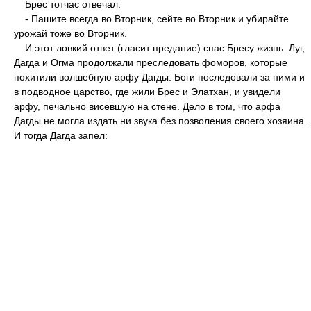
Брес тотчас отвечал:
- Пашите всегда во Вторник, сейте во Вторник и убирайте
урожай тоже во Вторник.
И этот ловкий ответ (гласит предание) спас Бресу жизнь. Луг,
Дагда и Огма продолжали преследовать фоморов, которые
похитили волшебную арфу Дагды. Боги последовали за ними и
в подводное царство, где жили Брес и Элатхан, и увидели
арфу, печально висевшую на стене. Дело в том, что арфа
Дагды не могла издать ни звука без позволения своего хозяина.
И тогда Дагда запел: