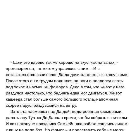
- Если это варево так же хорошо на вкус, как на запах, -
проговорил он, - я мигом управлюсь с ним. - И в
доказательство своих слов Дагда дочиста съел всю кашу в яме.
После этого он с трудом поднялся на ноги и поплелся спать
под хохот и насмешки фоморов. Дело в том, что живот у него
раздулся настолько, что бедняга едва мог двигаться. Живот
кашееда стал больше самого большого котла, напоминая
скорее парус, раздувшийся на ветру.
Зато эта насмешка над Дагдой, подстроенная фоморами,
дала клану Туатха Де Данаан время, чтобы собрать свои силы.
И вот накануне праздника Самхейн два войска сошлись лицом
к лицу на поле боя. Но фоморы и представить себе не могли,