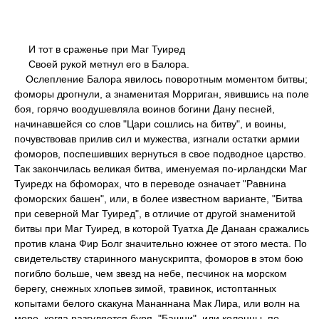
И тот в сраженье при Маг Туиред
Своей рукой метнул его в Балора.
Ослепление Балора явилось поворотным моментом битвы;
фоморы дрогнули, а знаменитая Морриган, явившись на поле
боя, горячо воодушевляла воинов богини Дану песней,
начинавшейся со слов "Цари сошлись на битву", и воины,
почувствовав прилив сил и мужества, изгнали остатки армии
фоморов, поспешивших вернуться в свое подводное царство.
Так закончилась великая битва, именуемая по-ирландски Маг
Туиредх на бфоморах, что в переводе означает "Равнина
фоморских башен", или, в более известном варианте, "Битва
при северной Маг Туиред", в отличие от другой знаменитой
битвы при Маг Туиред, в которой Туатха Де Данаан сражались
против клана Фир Болг значительно южнее от этого места. По
свидетельству старинного манускрипта, фоморов в этом бою
погибло больше, чем звезд на небе, песчинок на морском
берегу, снежных хлопьев зимой, травинок, истоптанных
копытами белого скакуна Мананнана Мак Лира, или волн на
море, когда разгуляется буря. "Башни", или колонны, по