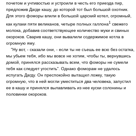
почетом и учтивостью и устроили в честь его приезда пир,
предложив Дагде кашу, до которой тот был большой охотник.
Для этого фоморы влили в большой царский котел, огромный,
1
как кулаки пяти великанов, четыре полных галлона
свежего
молока, добавив соответствующее количество муки и свиных
окороков. Сварив кашу, они вывалили содержимое котла в
огромную яму.
"Ну вот, - сказали они, - если ты не съешь ее всю без остатка,
мы убьем тебя, ибо мы вовсе не хотим, чтобы ты, вернувшись
домой, принялся рассказывать всем, что фоморы не сумели
тебя как следует угостить". Однако фоморам не удалось
испугать Дагду. Он преспокойно вытащил ложку, такую
огромную, что в ней могли уместиться два человека, запустил
ее в кашу и принялся вылавливать из нее куски солонины и
половинки окороков.