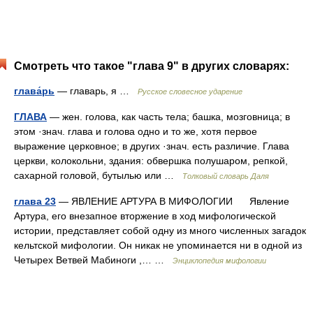
Смотреть что такое "глава 9" в других словарях:
глава́рь
— главарь, я …
Русское словесное ударение
ГЛАВА
— жен. голова, как часть тела; башка, мозговница; в
этом ·знач. глава и голова одно и то же, хотя первое
выражение церковное; в других ·знач. есть различие. Глава
церкви, колокольни, здания: обвершка полушаром, репкой,
сахарной головой, бутылью или …
Толковый словарь Даля
глава 23
— ЯВЛЕНИЕ АРТУРА В МИФОЛОГИИ Явление
Артура, его внезапное вторжение в ход мифологической
истории, представляет собой одну из много численных загадок
кельтской мифологии. Он никак не упоминается ни в одной из
Четырех Ветвей Мабиноги ,… …
Энциклопедия мифологии