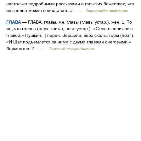
настолько подробными рассказами о гэльских божествах, что
их вполне можно сопоставить с… …
Энциклопедия мифологии
ГЛАВА
— ГЛАВА, главы, мн. главы (главы устар.), жен. 1. То
же, что голова (церк. книжн, поэт. устар.). «Стою с поникшею
главой.» Пушкин. || перен. Вершина, верх скалы, горы (поэт.).
«И Шат подъемлется за ними с двумя главами снеговыми.»
Лермонтов. 2.… …
Толковый словарь Ушакова